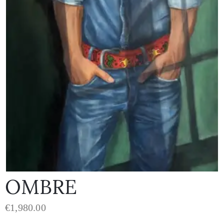
OMBRE
€
1,980.00