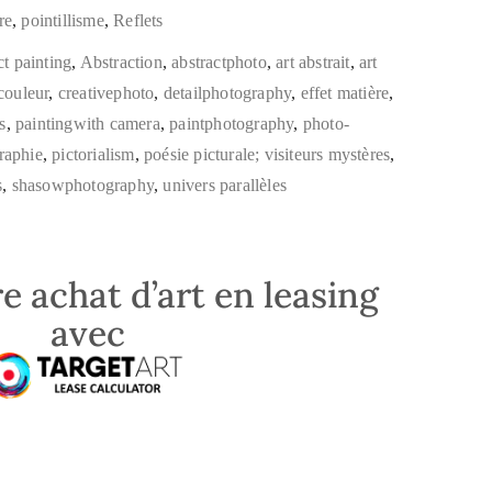
re
,
pointillisme
,
Reflets
ct painting
,
Abstraction
,
abstractphoto
,
art abstrait
,
art
couleur
,
creativephoto
,
detailphotography
,
effet matière
,
s
,
paintingwith camera
,
paintphotography
,
photo-
raphie
,
pictorialism
,
poésie picturale; visiteurs mystères
,
s
,
shasowphotography
,
univers parallèles
e achat d’art en leasing
avec