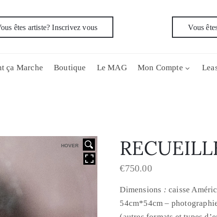
ous êtes artiste? Inscrivez vous
Vous êtes
t ça Marche
Boutique
Le MAG
Mon Compte
Leas
RECUEIL
HOVER
€
750.00
Dimensions
:
caisse Améric
54cm*54cm – photographi
(autres formats et types d’