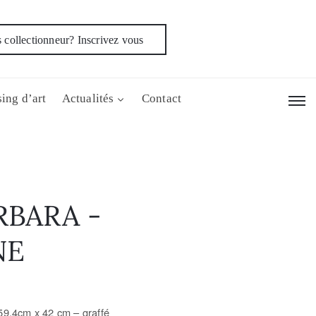
 collectionneur? Inscrivez vous
ing d’art
Actualités
Contact
RBARA -
NE
59,4cm x 42 cm –
graffé