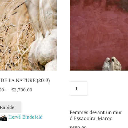
DE LA NATURE (2013)
00
–
€
2,700.00
 Rapide
Femmes devant un mur
:
Hervé Bindefeld
d’Essaouira, Maroc
€
680.00