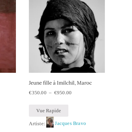
Jeune fille à Imilchil, Maroc
€
350.00
–
€
950.00
Vue Rapide
Artiste:
Jacques Bravo