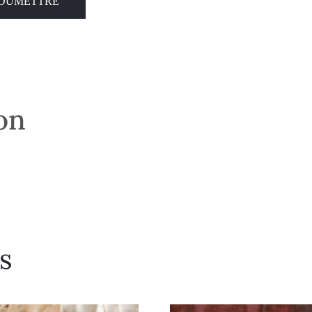
son
s