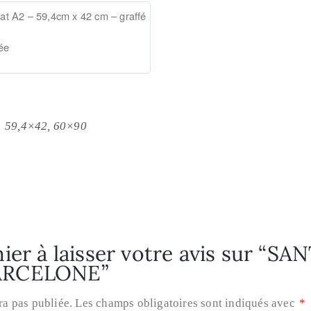
at A2 – 59,4cm x 42 cm –
graffé
ée
59,4×42, 60×90
ier à laisser votre avis sur “SA
ARCELONE”
ra pas publiée.
Les champs obligatoires sont indiqués avec
*