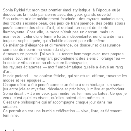
Sonia Rykiel fut mon tout premier émoi stylistique, à l’époque où je
découvrais la mode parisienne avec des yeux grands ouverts!
Son univers m’a immédiatement fascinée : des rayures audacieuses,
des tricots seconde peau, des jeux de transparence, des petits strass
posés comme des clins d’œil, et surtout, un esprit de liberté
flamboyante. Chez elle, la mode n’était pas un carcan, mais un
manifeste : celui d’une femme forte, indépendante, nonchalante mais
toujours sophistiquée, qui s’habille d’abord pour elle-même.
Ce mélange d’élégance et d’irrévérence, de douceur et d’assurance,
continue de nourrir ma vision du style.
A travers ce portrait, j’ai voulu lui rendre hommage avec mes propres
codes, tout en m’imprégnant profondément des siens : l’orange feu —
la couleur vibrante de sa chevelure flamboyante,
les rayures éclatantes — motif emblématique qu’elle a élevé au rang
d’art,
le noir profond — sa couleur fétiche, qui structure, affirme, traverse les
modes et les époques…
Chaque détail a été pensé comme un écho à son héritage : un savant
jeu entre joie et mystère, décalage et précision, lumière et profondeur.
Sonia disait : « Je ne veux pas rendre les femmes parfaites. Ce que je
veux, c’est qu’elles vivent, qu’elles soient elles-mêmes. »
C’est une philosophie qui m’accompagne chaque jour dans ma
création.
Ce portrait en est une humble célébration — vive, libre, et fièrement
féminine.