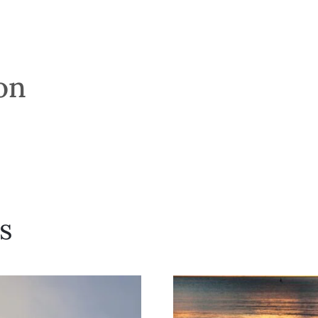
son
s