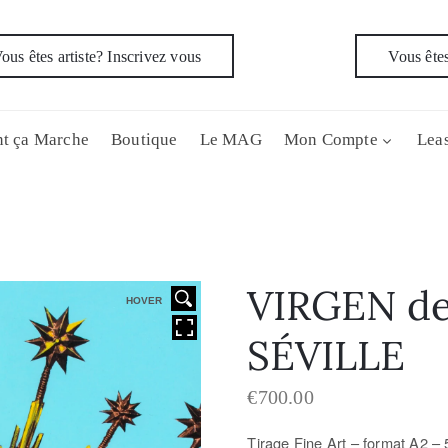
ous êtes artiste? Inscrivez vous
Vous êtes
t ça Marche
Boutique
Le MAG
Mon Compte
Leas
VIRGEN de
HOVER
SÉVILLE
€
700.00
Tirage Fine Art – f
ormat A2 – 