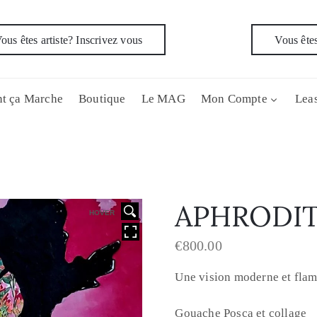
ous êtes artiste? Inscrivez vous
Vous êtes
t ça Marche
Boutique
Le MAG
Mon Compte
Leas
APHRODI
HOVER
€
800.00
Une vision moderne et flam
Gouache Posca et collage