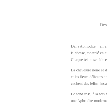
Des
Dans Aphrodite, j’ai ré
la déesse, morcelé en ap
Chaque teinte semble ex
La chevelure noire se d
et les fleurs délicates 
cachent des félins, incar
Le fond rose, à la fois
une Aphrodite moderne :