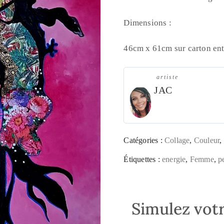
Dimensions :
46cm x 61cm sur carton en
artiste
JAC
Catégories :
Collage
,
Couleur
,
Étiquettes :
energie
,
Femme
,
p
Simulez votr