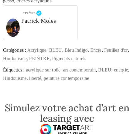
gesso, encres acryliques
artiste
Patrick Moles
Catégories :
Acrylique
,
BLEU
,
Bleu Indigo
,
Encre
,
Feuilles d'or
,
Hindouisme
,
PEINTRE
,
Pigments naturels
Étiquettes :
acrylique sur toile
,
art contemporain
,
BLEU
,
energie
,
Hindouisme
,
liberté
,
peinture contemporaine
Simulez votre achat d’art en
leasing avec