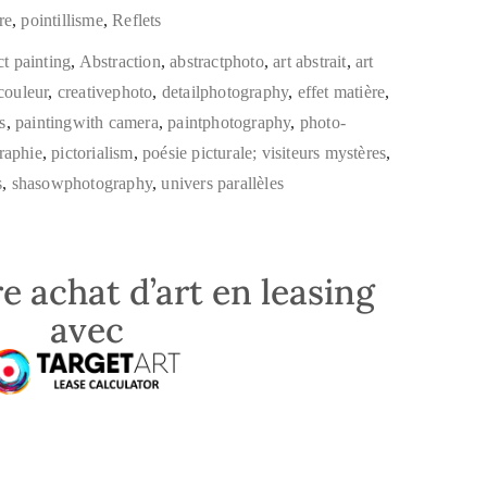
re
,
pointillisme
,
Reflets
ct painting
,
Abstraction
,
abstractphoto
,
art abstrait
,
art
couleur
,
creativephoto
,
detailphotography
,
effet matière
,
s
,
paintingwith camera
,
paintphotography
,
photo-
raphie
,
pictorialism
,
poésie picturale; visiteurs mystères
,
s
,
shasowphotography
,
univers parallèles
e achat d’art en leasing
avec