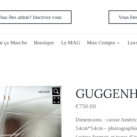
ous êtes artiste? Inscrivez vous
Vous êtes
t ça Marche
Boutique
Le MAG
Mon Compte
Leas
GUGGENH
HOVER
€
750.00
Dimensions
:
caisse Améric
54cm*54cm – photographi
(autres formats et types d’