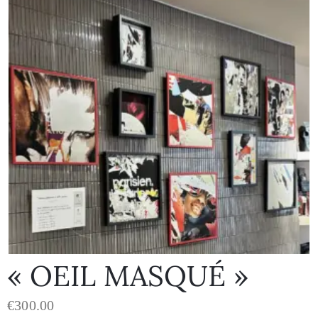
« OEIL MASQUÉ »
€
300.00