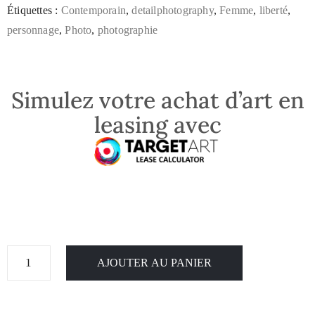
Étiquettes :
Contemporain
,
detailphotography
,
Femme
,
liberté
,
personnage
,
Photo
,
photographie
Simulez votre achat d’art en
leasing avec
AJOUTER AU PANIER