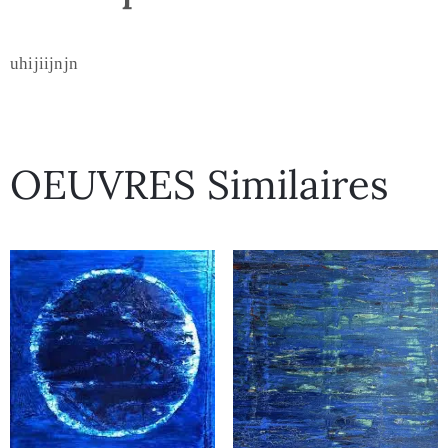
uhijiijnjn
OEUVRES Similaires