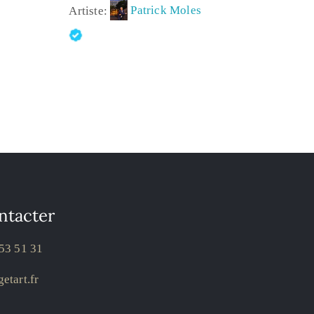
Artiste:
Patrick Moles
ntacter
53 51 31
etart.fr