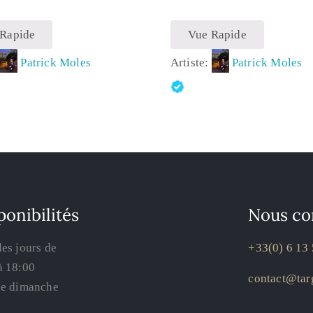
 Rapide
Vue Rapide
:
Patrick Moles
Artiste:
Patrick Moles
ponibilités
Nous co
les jours de
+33(0) 6 13 
à 18:00
contact@targ
le dimanche