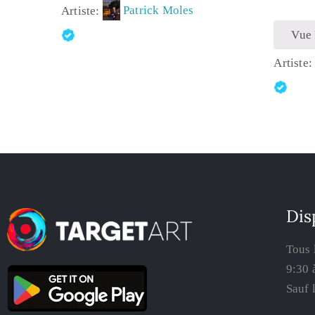
Artiste:
Patrick Moles
Vue
Artiste
Dis
Tous 
9:30 
Sauf 