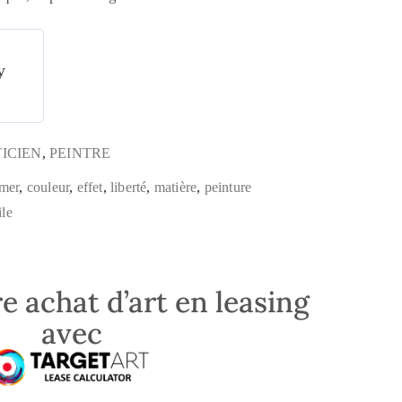
y
TICIEN
,
PEINTRE
 mer
,
couleur
,
effet
,
liberté
,
matière
,
peinture
ile
e achat d’art en leasing
avec