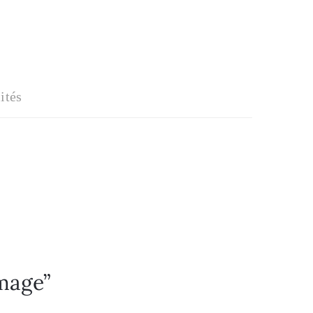
ités
umage”